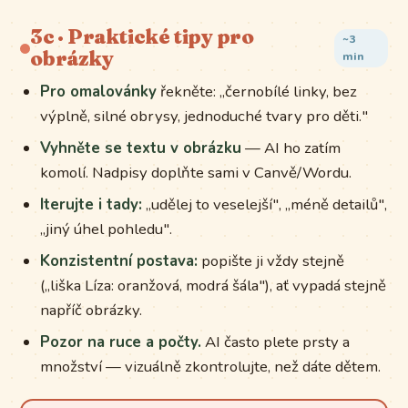
3c · Praktické tipy pro
~3
obrázky
min
Pro omalovánky
řekněte: „černobílé linky, bez
výplně, silné obrysy, jednoduché tvary pro děti."
Vyhněte se textu v obrázku
— AI ho zatím
komolí. Nadpisy doplňte sami v Canvě/Wordu.
Iterujte i tady:
„udělej to veselejší", „méně detailů",
„jiný úhel pohledu".
Konzistentní postava:
popište ji vždy stejně
(„liška Líza: oranžová, modrá šála"), ať vypadá stejně
napříč obrázky.
Pozor na ruce a počty.
AI často plete prsty a
množství — vizuálně zkontrolujte, než dáte dětem.