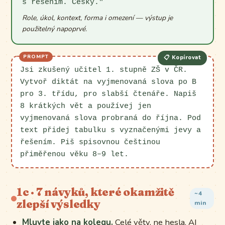
s řešením. Česky."
Role, úkol, kontext, forma i omezení — výstup je
použitelný napoprvé.
📋 Kopírovat
Jsi zkušený učitel 1. stupně ZŠ v ČR.
Vytvoř diktát na vyjmenovaná slova po B
pro 3. třídu, pro slabší čtenáře. Napiš
8 krátkých vět a používej jen
vyjmenovaná slova probraná do října. Pod
text přidej tabulku s vyznačenými jevy a
řešením. Piš spisovnou češtinou
přiměřenou věku 8–9 let.
1c · 7 návyků, které okamžitě
~4
zlepší výsledky
min
Mluvte jako na kolegu.
Celé věty, ne hesla. AI