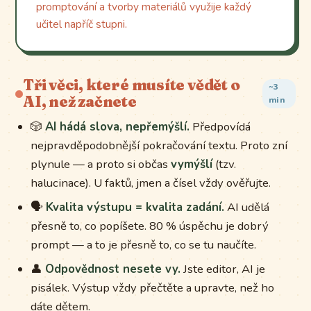
promptování a tvorby materiálů využije každý
učitel napříč stupni.
Tři věci, které musíte vědět o
~3
AI, než začnete
min
🎲
AI hádá slova, nepřemýšlí.
Předpovídá
nejpravděpodobnější pokračování textu. Proto zní
plynule — a proto si občas
vymýšlí
(tzv.
halucinace). U faktů, jmen a čísel vždy ověřujte.
🗣️
Kvalita výstupu = kvalita zadání.
AI udělá
přesně to, co popíšete. 80 % úspěchu je dobrý
prompt — a to je přesně to, co se tu naučíte.
👤
Odpovědnost nesete vy.
Jste editor, AI je
pisálek. Výstup vždy přečtěte a upravte, než ho
dáte dětem.