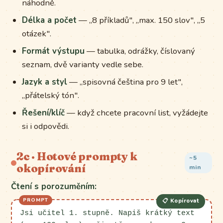
náhodně.
Délka a počet
— „8 příkladů", „max. 150 slov", „5
otázek".
Formát výstupu
— tabulka, odrážky, číslovaný
seznam, dvě varianty vedle sebe.
Jazyk a styl
— „spisovná čeština pro 9 let",
„přátelský tón".
Řešení/klíč
— když chcete pracovní list, vyžádejte
si i odpovědi.
2c · Hotové prompty k
~5
okopírování
min
Čtení s porozuměním:
📋 Kopírovat
Jsi učitel 1. stupně. Napiš krátký text