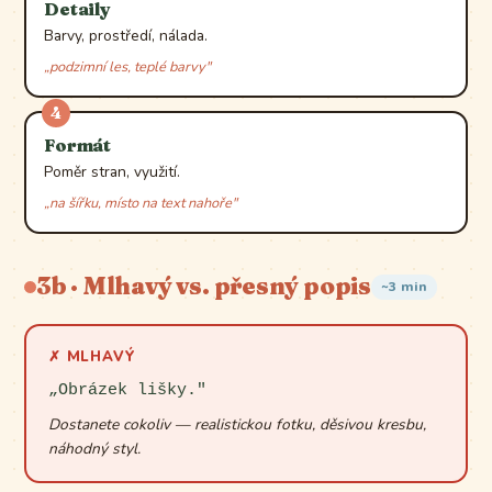
Detaily
Barvy, prostředí, nálada.
„podzimní les, teplé barvy"
4
Formát
Poměr stran, využití.
„na šířku, místo na text nahoře"
3b · Mlhavý vs. přesný popis
~3 min
✗ MLHAVÝ
„Obrázek lišky."
Dostanete cokoliv — realistickou fotku, děsivou kresbu,
náhodný styl.