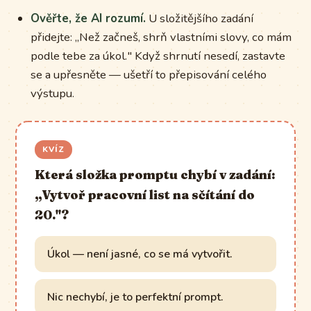
Ověřte, že AI rozumí.
U složitějšího zadání
přidejte: „Než začneš, shrň vlastními slovy, co mám
podle tebe za úkol." Když shrnutí nesedí, zastavte
se a upřesněte — ušetří to přepisování celého
výstupu.
KVÍZ
Která složka promptu chybí v zadání:
„Vytvoř pracovní list na sčítání do
20."?
Úkol — není jasné, co se má vytvořit.
Nic nechybí, je to perfektní prompt.