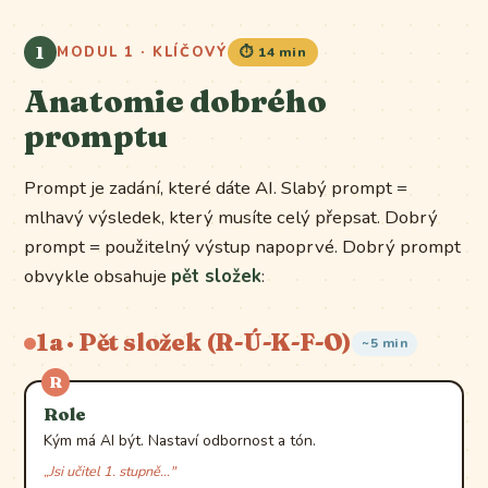
1
MODUL 1 · KLÍČOVÝ
⏱️ 14 min
Anatomie dobrého
promptu
Prompt je zadání, které dáte AI. Slabý prompt =
mlhavý výsledek, který musíte celý přepsat. Dobrý
prompt = použitelný výstup napoprvé. Dobrý prompt
obvykle obsahuje
pět složek
:
1a · Pět složek (R-Ú-K-F-O)
~5 min
R
Role
Kým má AI být. Nastaví odbornost a tón.
„Jsi učitel 1. stupně…"