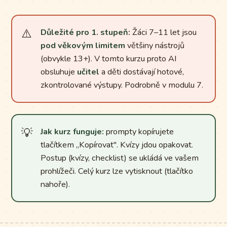
Důležité pro 1. stupeň:
Žáci 7–11 let jsou
pod věkovým limitem
většiny nástrojů
(obvykle 13+). V tomto kurzu proto AI
obsluhuje
učitel
a děti dostávají hotové,
zkontrolované výstupy. Podrobně v modulu 7.
Jak kurz funguje:
prompty kopírujete
tlačítkem „Kopírovat". Kvízy jdou opakovat.
Postup (kvízy, checklist) se ukládá ve vašem
prohlížeči. Celý kurz lze vytisknout (tlačítko
nahoře).