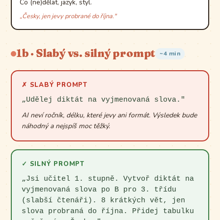
Co (ne)dělat, jazyk, styl.
„Česky, jen jevy probrané do října."
1b · Slabý vs. silný prompt
~4 min
✗ SLABÝ PROMPT
„Udělej diktát na vyjmenovaná slova."
AI neví ročník, délku, které jevy ani formát. Výsledek bude
náhodný a nejspíš moc těžký.
✓ SILNÝ PROMPT
„Jsi učitel 1. stupně. Vytvoř diktát na
vyjmenovaná slova po B pro 3. třídu
(slabší čtenáři). 8 krátkých vět, jen
slova probraná do října. Přidej tabulku