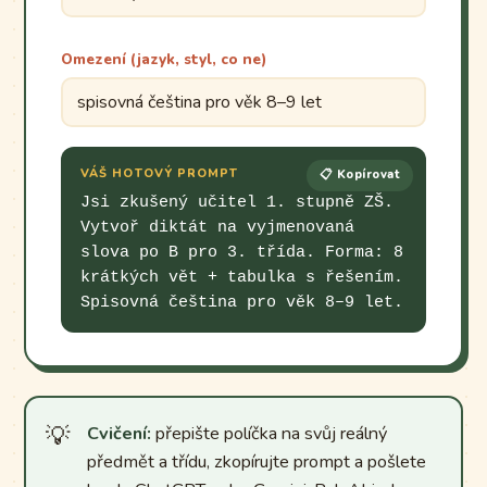
Omezení (jazyk, styl, co ne)
VÁŠ HOTOVÝ PROMPT
📋 Kopírovat
Jsi zkušený učitel 1. stupně ZŠ. 
Vytvoř diktát na vyjmenovaná 
slova po B pro 3. třída. Forma: 8 
krátkých vět + tabulka s řešením. 
Spisovná čeština pro věk 8–9 let.
Cvičení:
přepište políčka na svůj reálný
předmět a třídu, zkopírujte prompt a pošlete