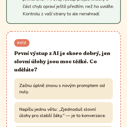
část chyb opraví ještě předtím, než ho uvidíte.
Kontrolu z vaší strany to ale nenahradí.
KVÍZ
První výstup z AI je skoro dobrý, jen
slovní úlohy jsou moc těžké. Co
uděláte?
Začnu úplně znovu s novým promptem od
nuly.
Napíšu jednu větu: „Zjednoduš slovní
úlohy pro slabší žáky." — je to konverzace.