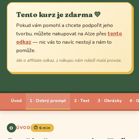
Tento kurz je zdarma
💛
Pokud vám pomohl a chcete podpořit jeho
tvorbu, můžete nakupovat na Alze přes
tento
odkaz
— nic vás to navíc nestojí a nám to
pomůže.
Jde o affiliate odkaz, z nákupu nám náleží malá provize.
Úvod
1 · Dobrý prompt
2 · Text
3 · Obrázky
4 · 
0
ÚVOD
⏱️ 6 min