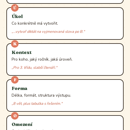
Ú
Úkol
Co konkrétně má vytvořit.
„…vytvoř diktát na vyjmenovaná slova po B."
K
Kontext
Pro koho, jaký ročník, jaká úroveň.
„Pro 3. třídu, slabší čtenáři."
F
Forma
Délka, formát, struktura výstupu.
„8 vět, plus tabulka s řešením."
O
Omezení