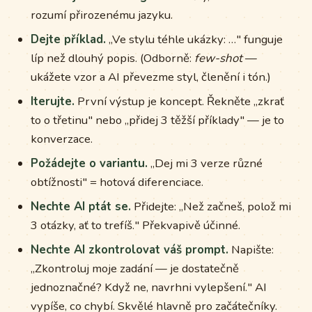
rozumí přirozenému jazyku.
Dejte příklad.
„Ve stylu téhle ukázky: …" funguje
líp než dlouhý popis. (Odborně:
few-shot
—
ukážete vzor a AI převezme styl, členění i tón.)
Iterujte.
První výstup je koncept. Řekněte „zkrať
to o třetinu" nebo „přidej 3 těžší příklady" — je to
konverzace.
Požádejte o variantu.
„Dej mi 3 verze různé
obtížnosti" = hotová diferenciace.
Nechte AI ptát se.
Přidejte: „Než začneš, polož mi
3 otázky, ať to trefíš." Překvapivě účinné.
Nechte AI zkontrolovat váš prompt.
Napište:
„Zkontroluj moje zadání — je dostatečně
jednoznačné? Když ne, navrhni vylepšení." AI
vypíše, co chybí. Skvělé hlavně pro začátečníky.