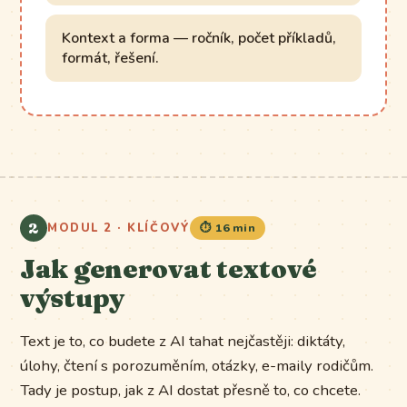
Kontext a forma — ročník, počet příkladů,
formát, řešení.
2
MODUL 2 · KLÍČOVÝ
⏱️ 16 min
Jak generovat textové
výstupy
Text je to, co budete z AI tahat nejčastěji: diktáty,
úlohy, čtení s porozuměním, otázky, e-maily rodičům.
Tady je postup, jak z AI dostat přesně to, co chcete.