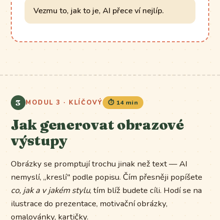
Vezmu to, jak to je, AI přece ví nejlíp.
3
MODUL 3 · KLÍČOVÝ
⏱️ 14 min
Jak generovat obrazové
výstupy
Obrázky se promptují trochu jinak než text — AI
nemyslí, „kreslí" podle popisu. Čím přesněji popíšete
co, jak a v jakém stylu
, tím blíž budete cíli. Hodí se na
ilustrace do prezentace, motivační obrázky,
omalovánky, kartičky.