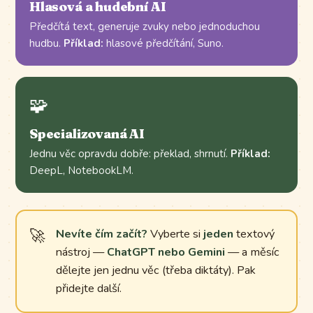
Hlasová a hudební AI
Předčítá text, generuje zvuky nebo jednoduchou
hudbu.
Příklad:
hlasové předčítání, Suno.
🧩
Specializovaná AI
Jednu věc opravdu dobře: překlad, shrnutí.
Příklad:
DeepL, NotebookLM.
Nevíte čím začít?
Vyberte si
jeden
textový
nástroj —
ChatGPT nebo Gemini
— a měsíc
dělejte jen jednu věc (třeba diktáty). Pak
přidejte další.