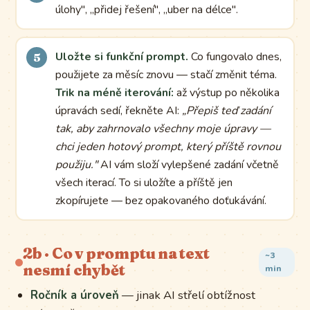
úlohy", „přidej řešení", „uber na délce".
Uložte si funkční prompt.
Co fungovalo dnes,
použijete za měsíc znovu — stačí změnit téma.
Trik na méně iterování:
až výstup po několika
úpravách sedí, řekněte AI:
„Přepiš teď zadání
tak, aby zahrnovalo všechny moje úpravy —
chci jeden hotový prompt, který příště rovnou
použiju."
AI vám složí vylepšené zadání včetně
všech iterací. To si uložíte a příště jen
zkopírujete — bez opakovaného doťukávání.
2b · Co v promptu na text
~3
nesmí chybět
min
Ročník a úroveň
— jinak AI střelí obtížnost