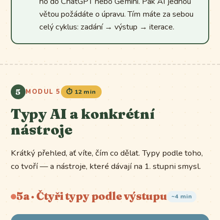
ho do ChatGPT nebo Gemini. Pak AI jednou
větou požádáte o úpravu. Tím máte za sebou
celý cyklus: zadání → výstup → iterace.
5
MODUL 5
⏱️ 12 min
Typy AI a konkrétní
nástroje
Krátký přehled, ať víte, čím co dělat. Typy podle toho,
co tvoří — a nástroje, které dávají na 1. stupni smysl.
5a · Čtyři typy podle výstupu
~4 min