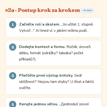
2a · Postup krok za krokem
~4 min
Začněte rolí a úkolem.
„Jsi učitel 1. stupně.
Vytvoř…" AI hned ví, v jakém režimu psát.
Dodejte kontext a formu.
Ročník, úroveň,
délku, formát (odrážky? tabulka? počet
příkladů?).
Přečtěte první výstup kriticky.
Sedí
obtížnost? Nejsou tam chyby? U čísel a faktů
ověřte.
Iterujte jednou větou.
„Zjednoduš slovní