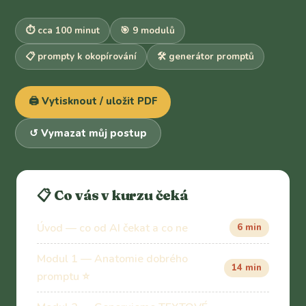
⏱️ cca 100 minut
🎯 9 modulů
📋 prompty k okopírování
🛠️ generátor promptů
🖨️ Vytisknout / uložit PDF
↺ Vymazat můj postup
📋 Co vás v kurzu čeká
Úvod — co od AI čekat a co ne
6 min
Modul 1 — Anatomie dobrého
14 min
promptu ⭐