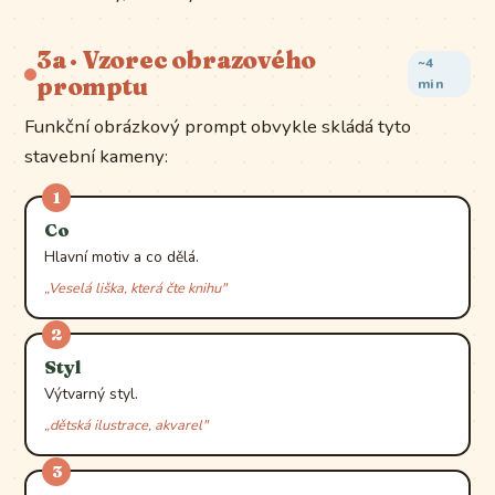
3a · Vzorec obrazového
~4
promptu
min
Funkční obrázkový prompt obvykle skládá tyto
stavební kameny:
1
Co
Hlavní motiv a co dělá.
„Veselá liška, která čte knihu"
2
Styl
Výtvarný styl.
„dětská ilustrace, akvarel"
3