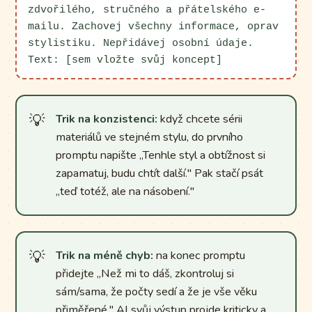
zdvořilého, stručného a přátelského e-
mailu. Zachovej všechny informace, oprav
stylistiku. Nepřidávej osobní údaje.
Text: [sem vložte svůj koncept]
Trik na konzistenci:
když chcete sérii
materiálů ve stejném stylu, do prvního
promptu napište „Tenhle styl a obtížnost si
zapamatuj, budu chtít další." Pak stačí psát
„teď totéž, ale na násobení."
Trik na méně chyb:
na konec promptu
přidejte „Než mi to dáš, zkontroluj si
sám/sama, že počty sedí a že je vše věku
přiměřené." AI svůj výstup projde kriticky a