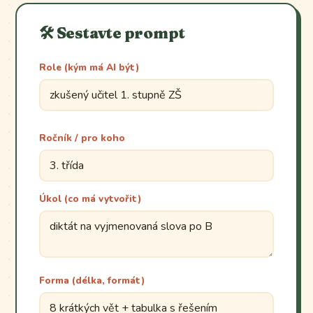
🛠️ Sestavte prompt
Role (kým má AI být)
Ročník / pro koho
Úkol (co má vytvořit)
Forma (délka, formát)