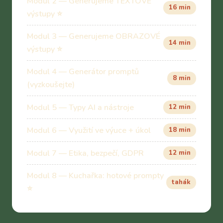
Modul 2 — Generujeme TEXTOVÉ
16 min
výstupy ⭐
Modul 3 — Generujeme OBRAZOVÉ
14 min
výstupy ⭐
Modul 4 — Generátor promptů
8 min
(vyzkoušejte)
Modul 5 — Typy AI a nástroje
12 min
Modul 6 — Využití ve výuce + úkol
18 min
Modul 7 — Etika, bezpečí, GDPR
12 min
Modul 8 — Kuchařka: hotové prompty
tahák
⭐