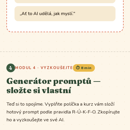
„Ať to AI udělá, jak myslí."
4
MODUL 4 · VYZKOUŠEJTE
⏱️ 8 min
Generátor promptů —
složte si vlastní
Teď si to spojíme. Vyplňte políčka a kurz vám složí
hotový prompt podle pravidla R-Ú-K-F-O. Zkopírujte
ho a vyzkoušejte ve své AI.