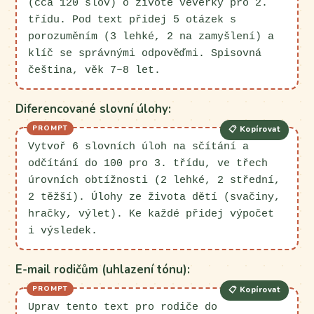
(cca 120 slov) o životě veverky pro 2.
třídu. Pod text přidej 5 otázek s
porozuměním (3 lehké, 2 na zamyšlení) a
klíč se správnými odpověďmi. Spisovná
čeština, věk 7–8 let.
Diferencované slovní úlohy:
📋 Kopírovat
Vytvoř 6 slovních úloh na sčítání a
odčítání do 100 pro 3. třídu, ve třech
úrovních obtížnosti (2 lehké, 2 střední,
2 těžší). Úlohy ze života dětí (svačiny,
hračky, výlet). Ke každé přidej výpočet
i výsledek.
E-mail rodičům (uhlazení tónu):
📋 Kopírovat
Uprav tento text pro rodiče do