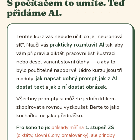
S počítačem to umíte. Teď
přidáme AI.
Tenhle kurz vás nebude učit, co je „neuronová
síť". Naučí vás
prakticky rozmluvit AI
tak, aby
vám připravila diktát, pracovní list, ilustraci
nebo deset variant slovní úlohy — a aby to
bylo použitelné napoprvé. Jádro kurzu jsou tři
moduly:
jak napsat dobrý prompt
,
jak z AI
dostat text
a
jak z ní dostat obrázek
.
Všechny prompty si můžete jedním klikem
zkopírovat a rovnou vyzkoušet. Berte to jako
kuchařku, ne jako přednášku.
Pro koho to je:
příklady míří na
1. stupeň ZŠ
(diktáty, slovní úlohy, omalovánky), ale principy